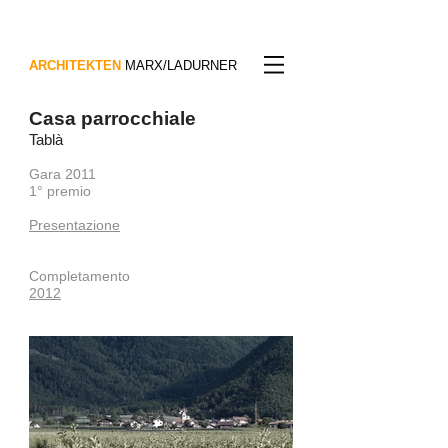
ARCHITEKTEN
MARX/LADURNER
Casa parrocchiale
Tablà
Gara 2011
1° premio
Presentazione
Completamento
2012