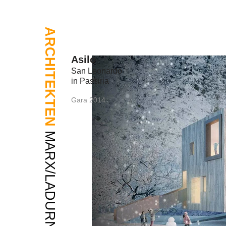
ARCHITEKTEN
Asilo
San Leonardo
in Passiria
Gara 2014
MARX/LADURNER