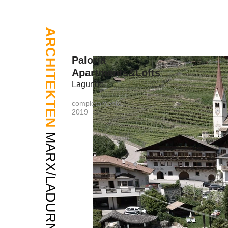
ARCHITEKTEN
Paloria
Apartments&Lofts
Lagundo
completamento
2019
MARX/LADURNER